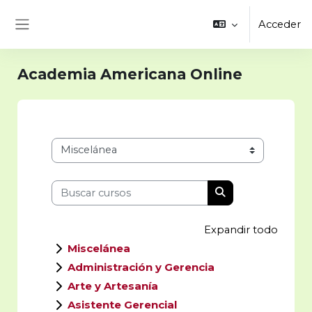
Salta al contenido principal
Acceder
Panel lateral
Academia Americana Online
Categorías
Buscar cursos
Buscar cursos
Expandir todo
Miscelánea
Administración y Gerencia
Arte y Artesanía
Asistente Gerencial